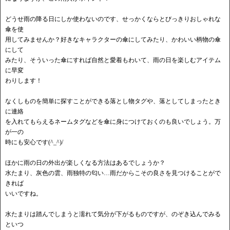
どうせ雨の降る日にしか使わないのです、せっかくならとびっきりおしゃれな
傘を使
用してみませんか？好きなキャラクターの傘にしてみたり、かわいい柄物の傘
にして
みたり、そういった傘にすれば自然と愛着もわいて、雨の日を楽しむアイテム
に早変
わりします！
なくしものを簡単に探すことができる落とし物タグや、落としてしまったとき
に連絡
を入れてもらえるネームタグなどを傘に身につけておくのも良いでしょう。万
が一の
時にも安心です(^_^)/
ほかに雨の日の外出が楽しくなる方法はあるでしょうか？
水たまり、灰色の雲、雨独特の匂い…雨だからこその良さを見つけることがで
きれば
いいですね。
水たまりは踏んでしまうと濡れて気分が下がるものですが、のぞき込んでみる
といつ