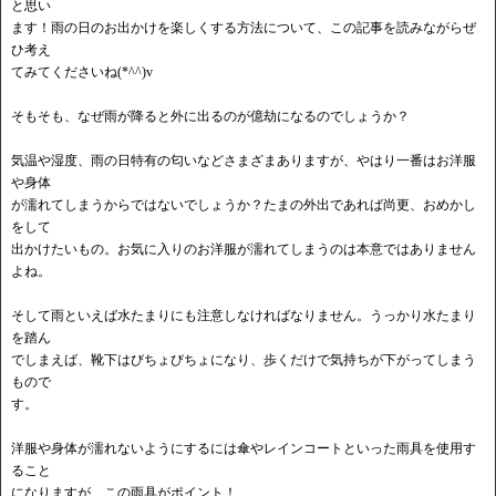
と思い
ます！雨の日のお出かけを楽しくする方法について、この記事を読みながらぜ
ひ考え
てみてくださいね(*^^)v
そもそも、なぜ雨が降ると外に出るのが億劫になるのでしょうか？
気温や湿度、雨の日特有の匂いなどさまざまありますが、やはり一番はお洋服
や身体
が濡れてしまうからではないでしょうか？たまの外出であれば尚更、おめかし
をして
出かけたいもの。お気に入りのお洋服が濡れてしまうのは本意ではありません
よね。
そして雨といえば水たまりにも注意しなければなりません。うっかり水たまり
を踏ん
でしまえば、靴下はびちょびちょになり、歩くだけで気持ちが下がってしまう
もので
す。
洋服や身体が濡れないようにするには傘やレインコートといった雨具を使用す
ること
になりますが、この雨具がポイント！