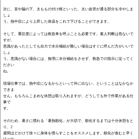
次に、首や脇の下、太ももの付け根といった、太い血管が通る部分を冷やしま
しょ
う。熱中症により上昇した体温をこれで下げることができます。
そして、重症度によっては救急車を呼ぶことも必要です。素人判断は危ないで
すが、
意識があったとしても自力で水分補給が難しい場合はすぐに呼んだ方がいいで
しょ
う。意識がない場合には、無理に水分補給をさせず、救急での指示に従ってく
ださい
ね。
現場仕事では、熱中症になるからといって外に出ない、ということはなかなか
できま
せん。もちろんこまめな休憩は取り入れますが、どうしても外で作業がある仕
事で
す。
そのため、暑さに慣れる「暑熱順化」が大切で、順化するまでは十分休憩をと
り、2
週間ほどかけて徐々に身体を慣らすことをオススメします。順化が進むと早く