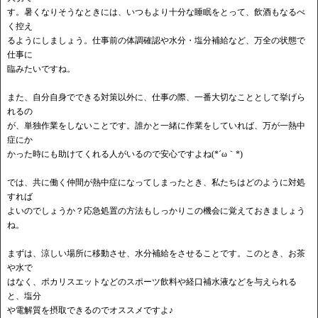
す。暑くなりそうなときには、いつもより十分な睡眠をとって、飲酒もなるべ
く控え
るようにしましょう。仕事前の体調確認や水分・塩分補給など、万全の状態で
仕事に
臨みたいですね。
また、自分自身でできる対策以外に、仕事の際、一番大切なこととして挙げら
れるの
が、単独作業をしないことです。誰かと一緒に作業をしていれば、万が一熱中
症にか
かった時にも助けてくれる人がいるので安心ですよね(*´ω｀*)
では、共に働く仲間が熱中症になってしまったとき、私たちはどのように対処
すれば
よいのでしょうか？応急処置の方法もしっかりこの機会に覚えておきましょう
ね。
まずは、涼しい場所に移動させ、水分補給をさせることです。このとき、お茶
や水で
はなく、ポカリスエットなどのスポーツ飲料や経口補水液などを与えられる
と、塩分
や電解質を摂取できるのでオススメですよ♪