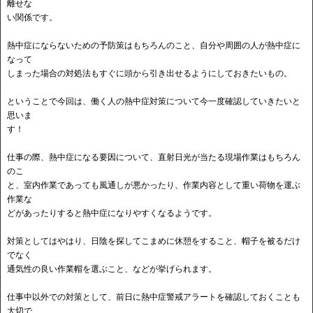
離せな
い関係です。
熱中症にならないための予防策はもちろんのこと、自分や周囲の人が熱中症に
なって
しまった場合の対処法もすぐに頭から引き出せるようにしておきたいもの。
ということで今回は、働く人の熱中症対策について今一度確認していきたいと
思いま
す！
仕事の際、熱中症になる要因について、直射日光が当たる現場作業はもちろん
のこ
と、室内作業であっても風通しが悪かったり、作業内容として重い荷物を運ぶ
作業な
どがあったりすると熱中症になりやすくなるようです。
対策としてはやはり、日陰を探してこまめに休憩をすること、帽子を被るだけ
でなく
通気性の良い作業帽を選ぶこと、などが挙げられます。
仕事中以外での対策として、前日に熱中症警戒アラートを確認しておくことも
大切で