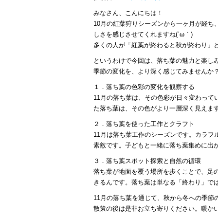
みなさん、こんにちは！
10月の紅葉狩りシーズンから一ヶ月が経ち
しさを感じさせてくれますね(´ω｀)
多くの人が「紅葉が終わると秋が終わり」
というわけで今回は、落ち葉の魅力と楽し
季節の変化を、より深く感じてみませんか
１．落ち葉の色彩の変化を観察する
11月の落ち葉は、その色彩が日々変わっ
た落ち葉は、その色がより一層深く見えま
２．落ち葉を使った工作とクラフト
11月は落ち葉工作のシーズンです。カラ
素敵です。子どもと一緒に落ち葉集めに出
３．落ち葉スポット探索と自然の循環
落ち葉が地面を覆う場所を歩くことで、足
きるんです。落ち葉は単なる「終わり」では
11月の落ち葉を通じて、秋から冬への季節
散策の後は是非お立ち寄りください。暖かいも