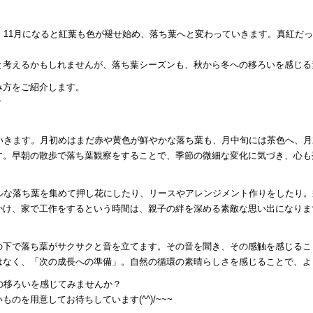
、11月になると紅葉も色が褪せ始め、落ち葉へと変わっていきます。真紅だ
と考えるかもしれませんが、落ち葉シーズンも、秋から冬への移ろいを感じる
み方をご紹介します。
？
ていきます。月初めはまだ赤や黄色が鮮やかな落ち葉も、月中旬には茶色へ、
す。早朝の散歩で落ち葉観察をすることで、季節の微細な変化に気づき、心も
フルな落ち葉を集めて押し花にしたり、リースやアレンジメント作りをしたり
かけ、家で工作をするという時間は、親子の絆を深める素敵な思い出になりま
の下で落ち葉がサクサクと音を立てます。その音を聞き、その感触を感じるこ
なく、「次の成長への準備」。自然の循環の素晴らしさを感じることで、より
の移ろいを感じてみませんか？
のを用意してお待ちしています(^^)/~~~