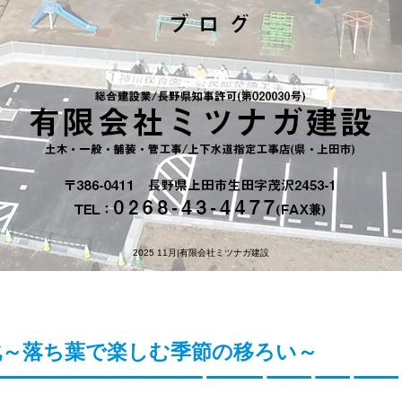
2025 11月|有限会社ミツナガ建設
化～落ち葉で楽しむ季節の移ろい～