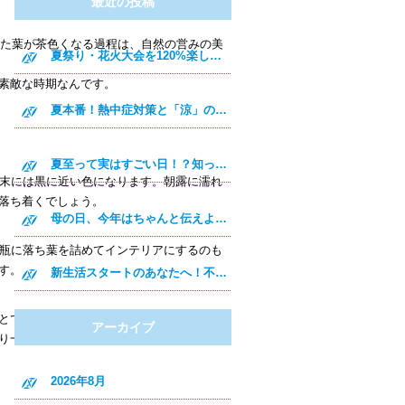
最近の投稿
った葉が茶色くなる過程は、自然の営みの美
夏祭り・花火大会を120%楽しむための豆知識＆浴衣術！
素敵な時期なんです。
夏本番！熱中症対策と「涼」の過ごし方で夏を乗り切ろう
夏至って実はすごい日！？知って得する豆知識と長い一日の楽しみ方
月末には黒に近い色になります。朝露に濡れ
落ち着くでしょう。
母の日、今年はちゃんと伝えよう！
。瓶に落ち葉を詰めてインテリアにするのも
す。
新生活スタートのあなたへ！不安を自信に変える、新しい環境での過ごし方
とで、季節を身体全体で受け取ることがで
アーカイブ
一層深く季節を理解できるでしょう(´ω｀)
2026年8月